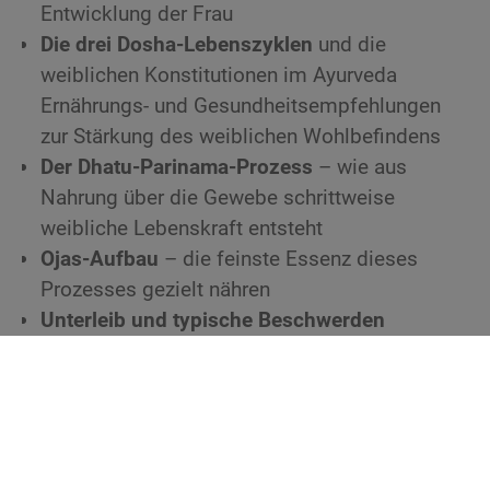
Entwicklung der Frau
Die drei Dosha-Lebenszyklen
und die
weiblichen Konstitutionen im Ayurveda
Ernährungs- und Gesundheitsempfehlungen
zur Stärkung des weiblichen Wohlbefindens
Der Dhatu-Parinama-Prozess
– wie aus
Nahrung über die Gewebe schrittweise
weibliche Lebenskraft entsteht
Ojas-Aufbau
– die feinste Essenz dieses
Prozesses gezielt nähren
Unterleib und typische Beschwerden
ganzheitlich begleiten – inklusive
Selbstmassage
Kinderwunsch und Fruchtbarkeit
–
Vorbereitung, Begleitung und ein Exkurs zur
künstlichen Befruchtung (IVF/ICSI)