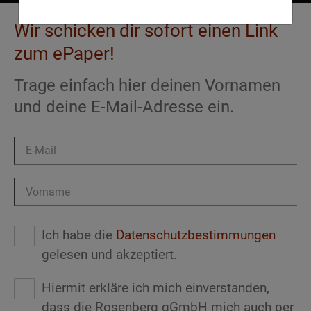
Wir schicken dir sofort einen Link
zum ePaper!
Trage einfach hier deinen Vornamen
und deine E-Mail-Adresse ein.
Ich habe die
Datenschutzbestimmungen
gelesen und akzeptiert.
Hiermit erkläre ich mich einverstanden,
dass die Rosenberg gGmbH mich auch per