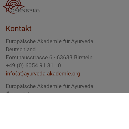
Kontakt
Europäische Akademie für Ayurveda
Deutschland
Forsthausstrasse 6 · 63633 Birstein
+49 (0) 6054 91 31 - 0
info(at)ayurveda-akademie.org
Europäische Akademie für Ayurveda
Österreich
1030 Wien
+43 (0) 650 52 33 337
info(at)ayurveda-akademie.at