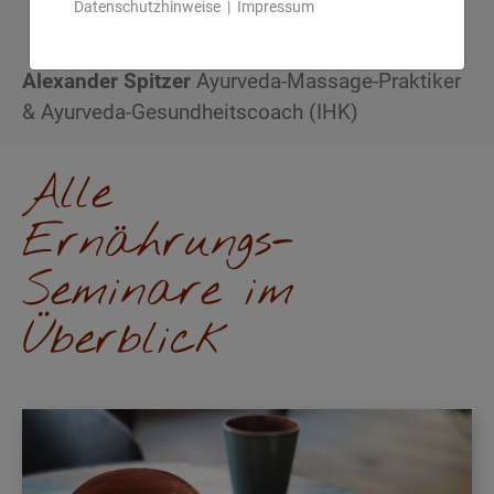
Datenschutzhinweise
|
Impressum
Alexander Spitzer
Ayurveda-Massage-Praktiker
& Ayurveda-Gesundheitscoach (IHK)
Alle
Ernährungs-
Seminare im
Überblick