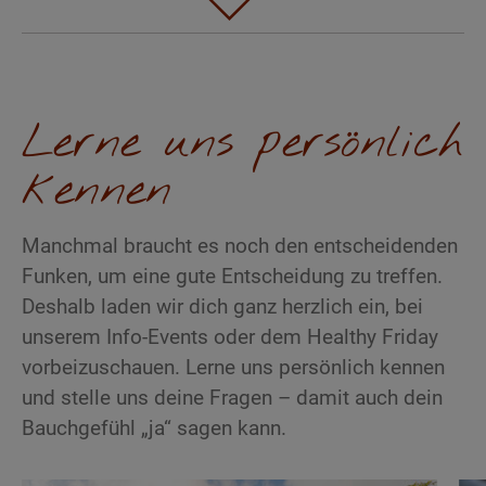
Egal, für welche Lernform du dich entscheidest,
Dozenten bieten dir gerne ein
individuelles
du wirst Teil unserer großen
Ayurveda
Mentoring
.
Praktika
sind
in Birstein
oder an
Community
! Auf unserer Lernplattform, der
unseren
Partner-Kliniken
und
Universitäten in
Rosenberg eAcademy
, tauschst du dich mit
Indien
möglich.
Lerne uns persönlich
anderen Studenten und Dozenten aus. Hier
findest du außerdem deine
Skripte
,
Online-
kennen
Kolloquien
mit Supervision, die Datenbank mit
Übungsfragen
, interaktive
Lernchecks
und
Manchmal braucht es noch den entscheidenden
unser
dharma & business-
Angebot für deinen
Funken, um eine gute Entscheidung zu treffen.
beruflichen Erfolg mit Ayurveda.
Deshalb laden wir dich ganz herzlich ein, bei
unserem Info-Events oder dem Healthy Friday
vorbeizuschauen. Lerne uns persönlich kennen
und stelle uns deine Fragen – damit auch dein
Bauchgefühl „ja“ sagen kann.