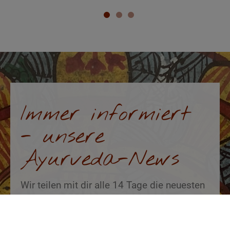
Immer informiert
- unsere
Ayurveda-News
Wir teilen mit dir alle 14 Tage die neuesten
Nachrichten und Artikel aus der Ayurveda-
Welt sowie Rezepte der Birsteiner Bio-
Ayurveda-Küche und natürlich