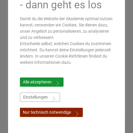
- dann geht es los
Durch das gewonnene
Damit du die Website der Akademie optimal nutzen
Wissen über
kannst, verwenden wir Cookies. Sie dienen dazu,
unser Angebot zu personalisieren, zu analysieren
ayurvedische Ernährung
und zu verbessern.
Entscheide selbst, welchen Cookies du zustimmen
und Massagen konnte
möchtest. Du kannst deine Einstellungen jederzeit
ändern. In unseren Cookie-Richtlinien findest du
ich nicht nur meine
weitere Informationen dazu.
chronische Krankheit
erfolgreich behandeln,
Alle akzeptieren
ich habe mittlerweile
Einstellungen
auch einen Traumberuf
Nur technisch notwendige
für mich gefunden.