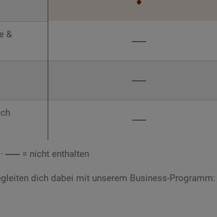
●
e &
ach
 ·
= nicht enthalten
egleiten dich dabei mit unserem Business-Programm