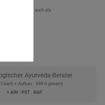
 Webinar
(w) oder auch als
egen.
ogischer Ayurveda-Berater
 Coach + Aufbau · 349 h gesamt
+ AIN · PST · RAP