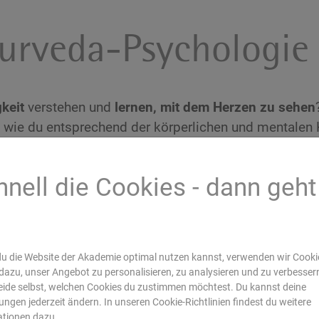
urveda-Psychologie
keit
verstehen und
lernen, mit dem Herzen zu sehen
, wie du entsprechend der körperlichen und mentalen 
e Weise stärken
kannst.
ellen Therapien des Ayurveda, um
Menschen in ihren 
hnell die Cookies - dann geht
d psychosomatischen Beschwerden zu beraten
.
s
rveda-Therapeuten
ermöglichst Yogalehrenden, die 
 integrieren,
u die Website der Akademie optimal nutzen kannst, verwenden wir Cookie
dazu, unser Angebot zu personalisieren, zu analysieren und zu verbesser
urveda
erlernst du die
Ayurveda-Psychologie
und
Ay
ide selbst, welchen Cookies du zustimmen möchtest. Du kannst deine
rten
vermitteln dir
100 % fundiertes Ayurveda-Wisse
lungen jederzeit ändern. In unseren Cookie-Richtlinien findest du weitere
erkannten und qualifizierten Ayurveda Ausbildung
.
ationen dazu.