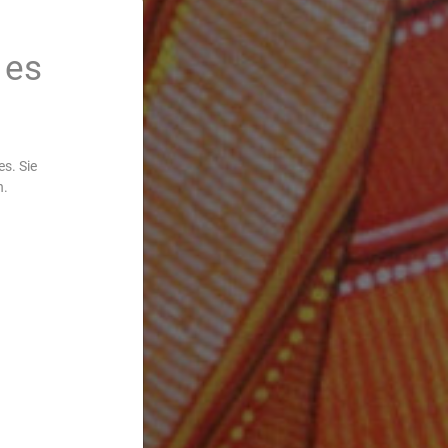
 es
s. Sie
n.