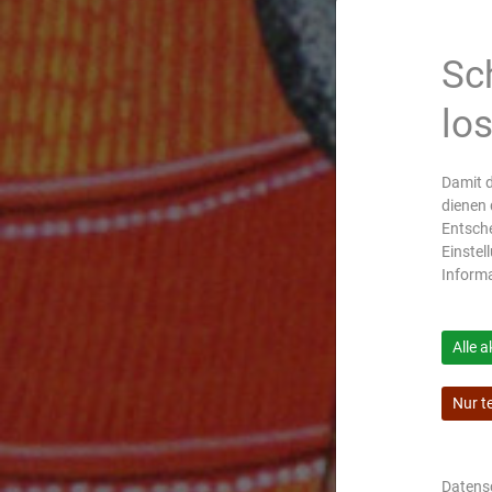
Sc
lo
Damit d
dienen 
Entsche
Einstel
Inform
Alle a
Nur t
Datens