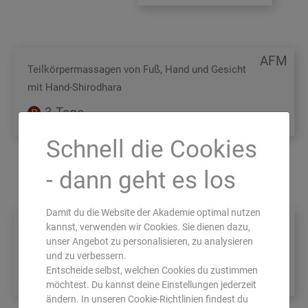
AFM
Teilkörpermassagen von Fuß, Hand und Gesicht
mit Hand-Shirodhara
3 Tage
Schnell die Cookies
Inhalte & Termine
- dann geht es los
Damit du die Website der Akademie optimal nutzen
KAL
kannst, verwenden wir Cookies. Sie dienen dazu,
Kalari-Ganzkörpermassage
unser Angebot zu personalisieren, zu analysieren
und zu verbessern.
Entscheide selbst, welchen Cookies du zustimmen
3 Tage
möchtest. Du kannst deine Einstellungen jederzeit
ändern. In unseren Cookie-Richtlinien findest du