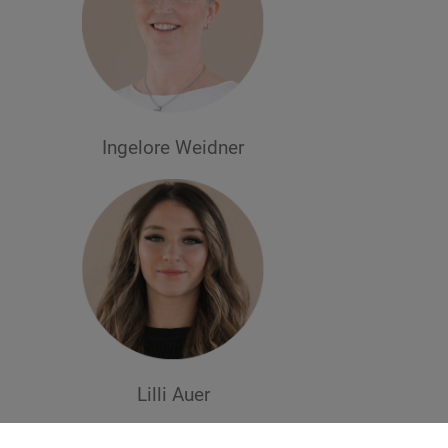
Ingelore Weidner
Lilli Auer