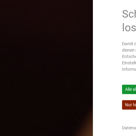
Sc
lo
Damit d
dienen 
Entsche
Einstel
Inform
Alle a
Nur t
Datens