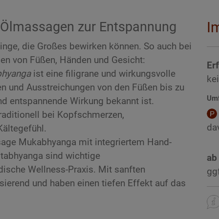
er Ölmassagen zur Entspannung
I
Dinge, die Großes bewirken können. So auch bei
en von Füßen, Händen und Gesicht:
Er
bhyanga
ist eine filigrane und wirkungsvolle
ke
en und Ausstreichungen von den Füßen bis zu
Um
und entspannende Wirkung bekannt ist.
traditionell bei Kopfschmerzen,
da
ältegefühl.
sage Mukabhyanga mit integriertem Hand-
tabhyanga sind wichtige
ab
dische Wellness-Praxis. Mit sanften
gg
isierend und haben einen tiefen Effekt auf das