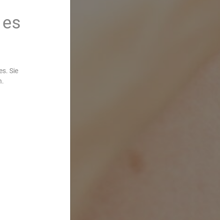
 es
s. Sie
n.