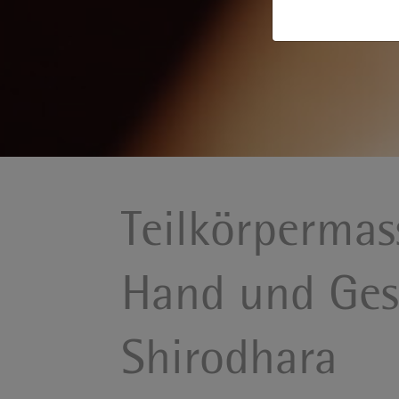
Teilkörpermas
Hand und Ges
Shirodhara