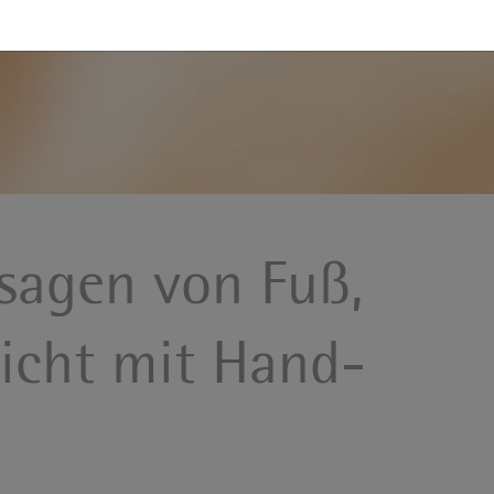
sagen von Fuß,
icht mit Hand-