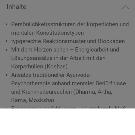
Inhalte
Persönlichkeitsstrukturen der körperlichen und
mentalen Konstitutionstypen
typgerechte Reaktionsmuster und Blockaden
Mit dem Herzen sehen – Energiearbeit und
Lösungsansätze in der Arbeit mit den
Körperhüllen (Koshas)
Ansätze traditioneller Ayurveda-
Psychotherapie anhand mentaler Bedürfnisse
und Krankheitsursachen (Dharma, Artha,
Kama, Mosksha)
Ernährungsempfehlungen und stärkende Maß­
nahmen für die psychische Stabilität
Praxis des typgerechten Ayurveda-Coachings