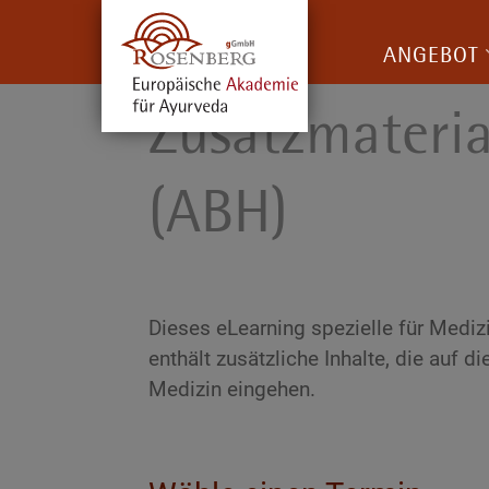
ANGEBOT
Zusatzmateria
(ABH)
Dieses eLearning spezielle für Medi
enthält zusätzliche Inhalte, die auf 
Medizin eingehen.