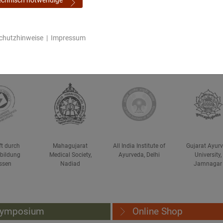
 bei den jeweiligen Modulterminen.
chutzhinweise
|
Impressum
Seminarbeginn
ft durch
Mahagujarat
All India Institute of
Gujarat Ayur
rbildung
Medical Society,
Ayurveda, Delhi
University,
ssen
Nadiad
Jamnagar
ymposium
Online Shop