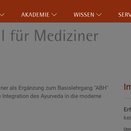
AKADEMIE
WISSEN
SERV
l für Mediziner
I
ziner als Ergänzung zum Basislehrgang "ABH"
die Integration des Ayurveda in die moderne
Er
ke
Um