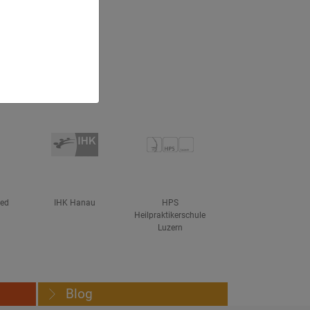
ved
IHK Hanau
HPS
Heilpraktikerschule
Luzern
Blog