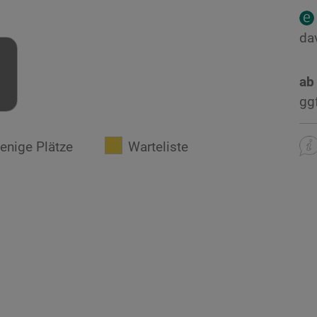
da
ab
gg
enige Plätze
Warteliste