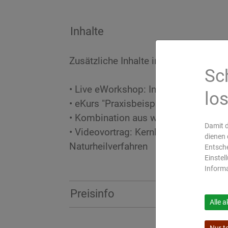
Inhalte
Zusätzliche Inhalte im Basislehrgang 
Sc
• Live eWorkshop: Integration des A
lo
• eKurs "Praxisbeispiele für Ärzte":
• Kombination aus westlicher Medizi
Damit d
• Videovortrag: Kernkonzepte des Ay
dienen 
Naturheilverfahren
Entsche
Einstel
Inform
Preisinfo
Alle a
Seminargebühr ab € 105
Nur t