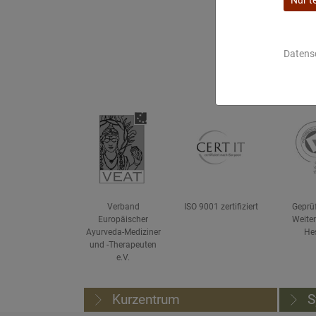
Bitte beachte die Preisinformation
Restzahlung
Datens
Per Rechnung: Fällig 14 Tage vor 
Verband
ISO 9001 zertifiziert
Geprü
Europäischer
Weite
Ayurveda-Mediziner
He
und -Therapeuten
e.V.
Kurzentrum
S