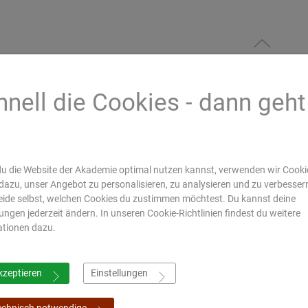
für Mediziner:
hnell die Cookies - dann geht
yurveda in die moderne Medizin
s
 Das Reizdarmsyndrom
n und Ayurveda
u die Website der Akademie optimal nutzen kannst, verwenden wir Cookie
urveda unter Bezugnahme auf westliche
dazu, unser Angebot zu personalisieren, zu analysieren und zu verbesser
ide selbst, welchen Cookies du zustimmen möchtest. Du kannst deine
lungen jederzeit ändern. In unseren Cookie-Richtlinien findest du weitere
ationen dazu.
kzeptieren
Einstellungen
echnisch notwendige