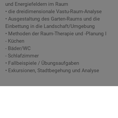
und Energiefeldern im Raum
• die dreidimensionale Vastu-Raum-Analyse
• Ausgestaltung des Garten-Raums und die
Einbettung in die Landschaft/Umgebung
• Methoden der Raum-Therapie und -Planung I
- Küchen
- Bäder/WC
- Schlafzimmer
• Fallbeispiele / Übungsaufgaben
• Exkursionen, Stadtbegehung und Analyse
Preisinfo
Seminargebühr ab € 390
Bitte beachte die Preisinformation bei den