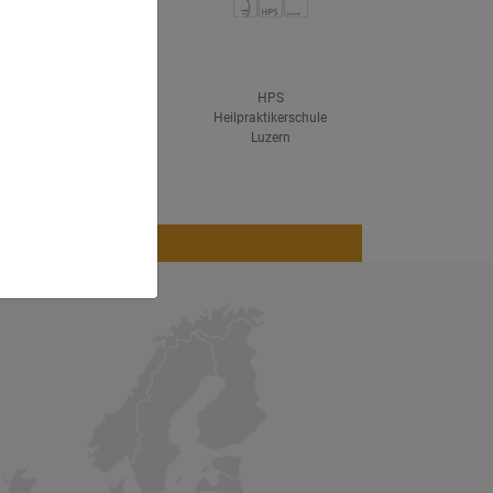
ved
IHK Hanau
HPS
Heilpraktikerschule
Luzern
Blog