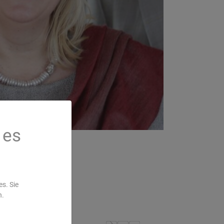
 es
s. Sie
n.