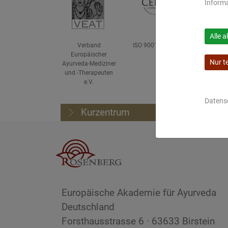
Inform
Alle a
Verband
ISO 9001 zertifiziert
Geprü
Europäischer
Weite
Nur t
Ayurveda-Mediziner
He
und -Therapeuten
e.V.
Datens
Kurzentrum
S
Europäische Akademie für Ayurveda
Deutschland
Forsthausstrasse 6 · 63633 Birstein