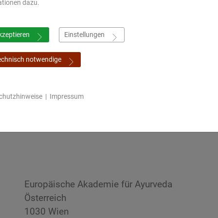
ationen dazu.
kzeptieren
Einstellungen
ft durch
Mahagujarat
All India Institute of
Gujarat Ayur
rbildung
Medical Society,
Ayurveda, Delhi
University,
echnisch notwendige
ssen
Nadiad
Jamnagar
chutzhinweise
|
Impressum
ymposium
Online Shop
Europäische Akademie für Ayurveda
Österreich
1030 Wien