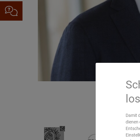
Sc
lo
Damit d
dienen 
Entsche
Einstel