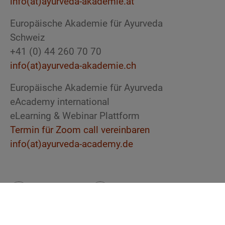
info(at)ayurveda-akademie.at
Europäische Akademie für Ayurveda
Schweiz
+41 (0) 44 260 70 70
info(at)ayurveda-akademie.ch
Europäische Akademie für Ayurveda
eAcademy international
eLearning & Webinar Plattform
Termin für Zoom call vereinbaren
info(at)ayurveda-academy.de
Instagram
Facebook
YouTube