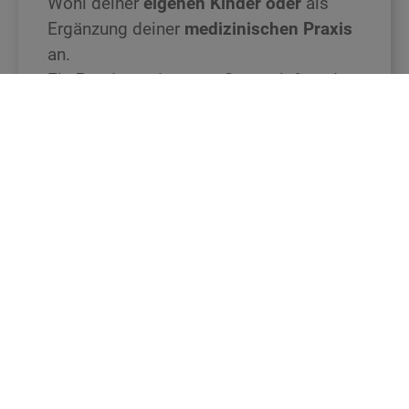
Wohl deiner
eigenen Kinder oder
als
Ergänzung deiner
medizinischen Praxis
an.
Ein
Praxisseminar vor Ort
vertieft und
festigt dein Wissen aus der
Online-
Ausbildung
.
7 Tage
52.5 Stunden Präsenz (äquivalent online)
91 Lernstunden à 60 Minuten
Zertifikat
Vorkenntnisse: keine
DE