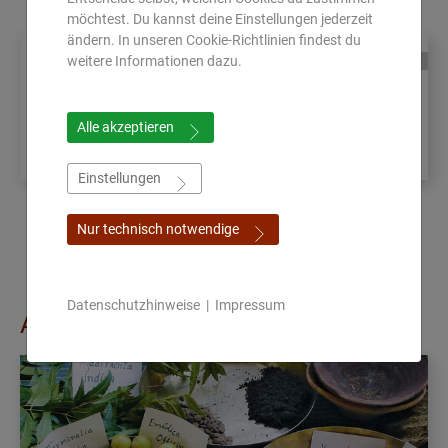
möchtest. Du kannst deine Einstellungen jederzeit
ändern. In unseren Cookie-Richtlinien findest du
weitere Informationen dazu.
Praxis der Manualtherapie 1
11.08.2026 - 16.08.2026
| 5
Alle akzeptieren
Tage | DE-Birstein
| € 1.320
| de
Einstellungen
Nur technisch notwendige
Datenschutzhinweise
|
Impressum
Ausbildungen