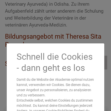
Veterinary Ayurveda) in Odisha. Zu ihrem
Aufgabenfeld zählt unter anderem die Schulung
und Weiterbildung der Veterinäre in der
veterinären Ayurveda-Medizin.
Bildungsangebot mit Theresa Sita
Rosenberg
Schnell die Cookies
Seminare für Fortgeschrittene
- dann geht es los
Damit du die Website der Akademie optimal nutzen
kannst, verwenden wir Cookies. Sie dienen dazu,
unser Angebot zu personalisieren, zu analysieren
und zu verbessern.
Entscheide selbst, welchen Cookies du zustimmen
möchtest. Du kannst deine Einstellungen jederzeit
ändern. In unseren Cookie-Richtlinien findest du