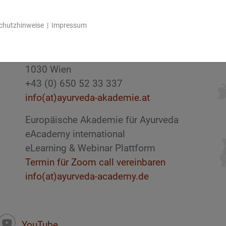
chutzhinweise
|
Impressum
Europäische Akademie für Ayurveda
Österreich
1030 Wien
+43 (0) 650 52 33 337
info(at)ayurveda-akademie.at
Europäische Akademie für Ayurveda
eAcademy international
eLearning & Webinar Plattform
Termin für Zoom call vereinbaren
info(at)ayurveda-academy.de
YouTube