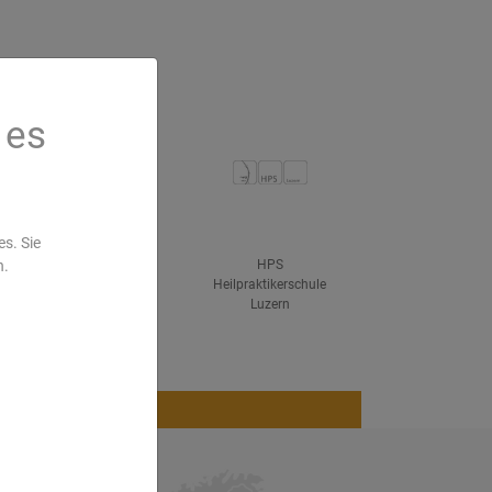
 es
s. Sie
n.
ved
IHK Hanau
HPS
Heilpraktikerschule
Luzern
Blog