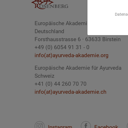
Datens
Europäische Akademie für Ayurveda
Deutschland
Forsthausstrasse 6 · 63633 Birstein
+49 (0) 6054 91 31 - 0
info(at)ayurveda-akademie.org
Europäische Akademie für Ayurveda
Schweiz
+41 (0) 44 260 70 70
info(at)ayurveda-akademie.ch
Instagram
Facebook