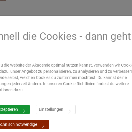
hnell die Cookies - dann geht
s
u die Website der Akademie optimal nutzen kannst, verwenden wir Cookie
dazu, unser Angebot zu personalisieren, zu analysieren und zu verbesser
ft durch
Mahagujarat
All India Institute of
Gujarat Ayur
rbildung
Medical Society,
Ayurveda, Delhi
University,
ide selbst, welchen Cookies du zustimmen möchtest. Du kannst deine
ssen
Nadiad
Jamnagar
lungen jederzeit ändern. In unseren Cookie-Richtlinien findest du weitere
ationen dazu.
ymposium
Online Shop
kzeptieren
Einstellungen
echnisch notwendige