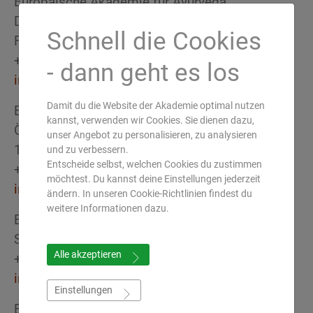
Europäische Akademie für Ayurveda
Deutschland
Schnell die Cookies
Forsthausstrasse 6 · 63633 Birstein
+49 (0) 6054 91 31 - 0
- dann geht es los
info(at)ayurveda-akademie.org
Damit du die Website der Akademie optimal nutzen
Europäische Akademie für Ayurveda
kannst, verwenden wir Cookies. Sie dienen dazu,
Österreich
unser Angebot zu personalisieren, zu analysieren
1030 Wien
und zu verbessern.
Entscheide selbst, welchen Cookies du zustimmen
+43 (0) 650 52 33 337
möchtest. Du kannst deine Einstellungen jederzeit
info(at)ayurveda-akademie.at
ändern. In unseren Cookie-Richtlinien findest du
weitere Informationen dazu.
Europäische Akademie für Ayurveda
Schweiz
Alle akzeptieren
+41 (0) 44 260 70 70
info(at)ayurveda-akademie.ch
Einstellungen
Europäische Akademie für Ayurveda