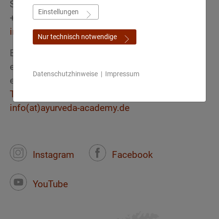
Schweiz
Einstellungen
+41 (0) 44 260 70 70
info(at)ayurveda-akademie.ch
Nur technisch notwendige
Europäische Akademie für Ayurveda
eAcademy international
Datenschutzhinweise
|
Impressum
eLearning & Webinar Plattform
Termin für Zoom call vereinbaren
info(at)ayurveda-academy.de
Instagram
Facebook
YouTube