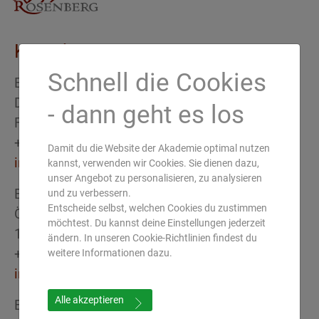
Kontakt
Schnell die Cookies
Europäische Akademie für Ayurveda
Deutschland
- dann geht es los
Forsthausstrasse 6 · 63633 Birstein
+49 (0) 6054 91 31 - 0
Damit du die Website der Akademie optimal nutzen
info(at)ayurveda-akademie.org
kannst, verwenden wir Cookies. Sie dienen dazu,
unser Angebot zu personalisieren, zu analysieren
Europäische Akademie für Ayurveda
und zu verbessern.
Entscheide selbst, welchen Cookies du zustimmen
Österreich
möchtest. Du kannst deine Einstellungen jederzeit
1030 Wien
ändern. In unseren Cookie-Richtlinien findest du
+43 (0) 650 52 33 337
weitere Informationen dazu.
info(at)ayurveda-akademie.at
Alle akzeptieren
Europäische Akademie für Ayurveda