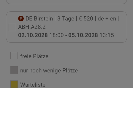
DE-Birstein
| 3 Tage
| € 520
| de + en
|
ABH.A28.2
02.10.2028
18:00 -
05.10.2028
13:15
freie Plätze
nur noch wenige Plätze
Warteliste
Seminar buchen