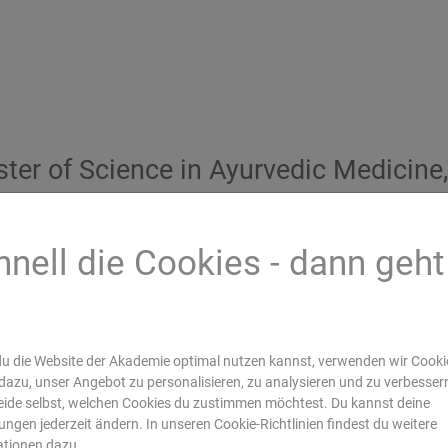
ter of Science in Ayurvedic Medicine,
lom-Pädagoge, Heilpraktiker
r Becker praktiziert die Ayurveda-Medizin seit vielen 
hnell die Cookies - dann geht
gener Praxis. In der Europäischen Akademie für Ayurv
s
r als Dozent, Modulleiter, pädagogischer Coach und
etscher im Studiengang der Ayurveda-Medizin tätig.
er hinaus lehrt er in den Ausbildungsgängen zur Ayur
u die Website der Akademie optimal nutzen kannst, verwenden wir Cookie
rung und Psychologie vertieftes Wissen aus der
dazu, unser Angebot zu personalisieren, zu analysieren und zu verbesser
ide selbst, welchen Cookies du zustimmen möchtest. Du kannst deine
ntiven und therapeutischen Ayurveda-Praxis. Zu sein
lungen jederzeit ändern. In unseren Cookie-Richtlinien findest du weitere
lichen Schwerpunkten als Dozent gehören
ationen dazu.