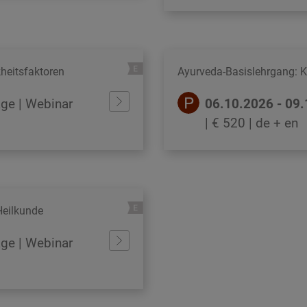
heitsfaktoren
Ayurveda-Basislehrgang: K
age | Webinar
06.10.2026 - 09
| € 520
| de + en
Heilkunde
age | Webinar