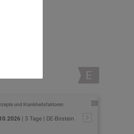
s
isse
skrit
nzepte und Krankheitsfaktoren
.10.2026
| 3 Tage | DE-Birstein