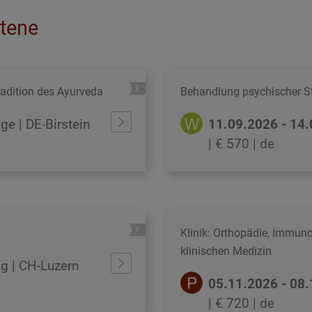
ttene
adition des Ayurveda
Behandlung psychischer S
age | DE-Birstein
11.09.2026 - 14
| € 570
| de
Klinik: Orthopädie, Immuno
klinischen Medizin
ag | CH-Luzern
05.11.2026 - 08
| € 720
| de