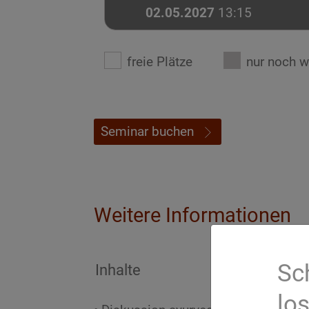
02.05.2027
13:15
freie Plätze
nur noch w
Seminar buchen
Weitere Informationen
Sc
Inhalte
lo