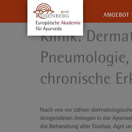
ANGEBOT
Klinik: Derma
Pneumologie, 
chronische E
Nach wie vor zählen dermatologisch
dringendsten Anliegen in der Ayurveda
die Behandlung aller Doshas, Agni und