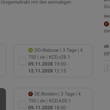
 Urogentaltrakt mit den einmaligen
Gr
Um
da
ab
OO-Webinar
| 3 Tage
| €
gg
750
| de
| KCD.v28.1
09.11.2028
19:00 -
12.11.2028
12:15
DE-Birstein
| 3 Tage
| €
750
| de
| KCD.A28.1
09.11.2028
18:00 -