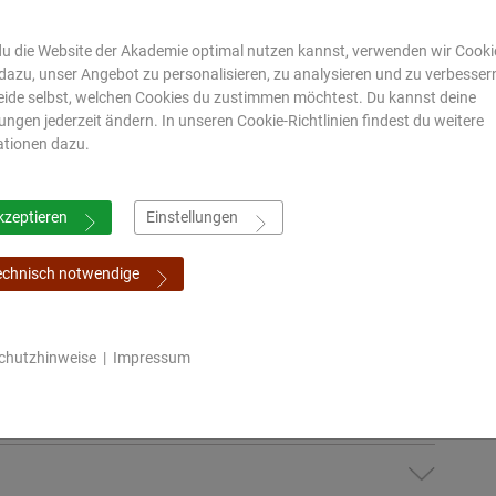
rner Krankheitsbilder
Differenzierung von Hauterscheinungen im
u die Website der Akademie optimal nutzen kannst, verwenden wir Cookie
), Dermatitis, Psoriasis, Akne
dazu, unser Angebot zu personalisieren, zu analysieren und zu verbesser
hyaya), Husten (kasa), Asthma bronchiale
ide selbst, welchen Cookies du zustimmen möchtest. Du kannst deine
lungen jederzeit ändern. In unseren Cookie-Richtlinien findest du weitere
ationen dazu.
egsinfekte, Glomerulonephritis, chronische
mprapti), Symptome (rupa) und bewährte
kzeptieren
Einstellungen
der
echnisch notwendige
ahara, vihara)
chutzhinweise
|
Impressum