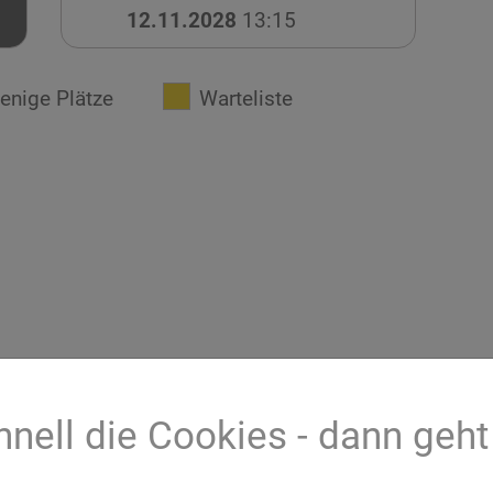
12.11.2028
13:15
enige Plätze
Warteliste
hnell die Cookies - dann geht
s