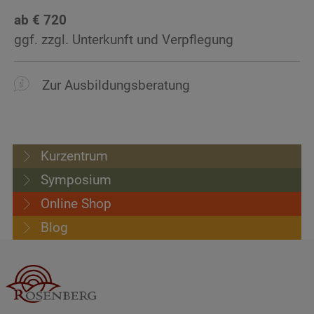
ab € 720
Zu den Zimmern
ggf. zzgl. Unterkunft und Verpflegung
Restzahlung
Per Rechnung: Fällig 14 Tage vor Seminarbeginn
Zur Ausbildungsberatung
Kurzentrum
Symposium
Online Shop
Blog