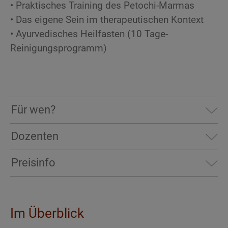
• Praktisches Training des Petochi-Marmas
• Das eigene Sein im therapeutischen Kontext
• Ayurvedisches Heilfasten (10 Tage-
Reinigungsprogramm)
Für wen?
Dozenten
Das Einführungsseminar - "Nadi Vigan - Die
technische Dimension des Pulslesens" wird
Preisinfo
vorausgesetzt
Seminargebühr ab € 580
Bitte beachte die Preisinformation bei den
Im Überblick
jeweiligen Modulterminen.