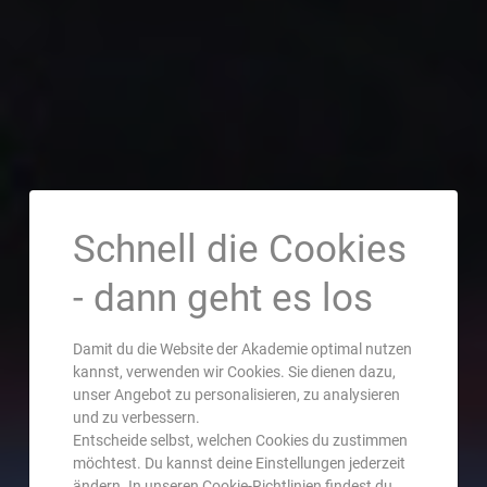
Schnell die Cookies
- dann geht es los
Damit du die Website der Akademie optimal nutzen
kannst, verwenden wir Cookies. Sie dienen dazu,
unser Angebot zu personalisieren, zu analysieren
und zu verbessern.
Entscheide selbst, welchen Cookies du zustimmen
möchtest. Du kannst deine Einstellungen jederzeit
ändern. In unseren Cookie-Richtlinien findest du