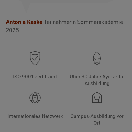
bei komplexeren Themen.
Das gesamte Team ist
Antonia Kaske
Teilnehmerin Sommerakademie
unglaublich freundlich
2025
und herzlich, man
spürt sofort, dass man
willkommen ist. Ein
Highlight ist auch die
ISO 9001 zertifiziert
Über 30 Jahre Ayurveda-
ayurvedische Küche:
Ausbildung
frisch, liebevoll
zubereitet und einfach
Internationales Netzwerk
Campus-Ausbildung vor
köstlich! Die
Ort
Gemeinschaft hier ist