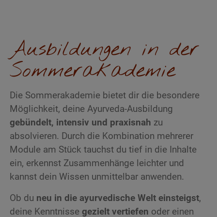
einzigartig inspirierend,
unterstützend und
Ausbildungen in der
voller Wärme. Eine
Sommerakademie
wunderbare Erfahrung,
die ich jedem nur
Die Sommerakademie bietet dir die besondere
Möglichkeit, deine Ayurveda-Ausbildung
empfehlen kann!
gebündelt, intensiv und praxisnah
zu
absolvieren. Durch die Kombination mehrerer
Module am Stück tauchst du tief in die Inhalte
ein, erkennst Zusammenhänge leichter und
kannst dein Wissen unmittelbar anwenden.
Ob du
neu in die ayurvedische Welt einsteigst
,
deine Kenntnisse
gezielt vertiefen
oder einen