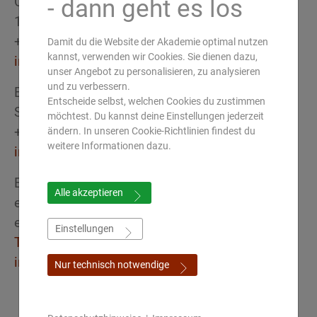
- dann geht es los
Österreich
1030 Wien
+43 (0) 650 52 33 337
Damit du die Website der Akademie optimal nutzen
kannst, verwenden wir Cookies. Sie dienen dazu,
info(at)ayurveda-akademie.at
unser Angebot zu personalisieren, zu analysieren
und zu verbessern.
Europäische Akademie für Ayurveda
Entscheide selbst, welchen Cookies du zustimmen
Schweiz
möchtest. Du kannst deine Einstellungen jederzeit
+41 (0) 44 260 70 70
ändern. In unseren Cookie-Richtlinien findest du
weitere Informationen dazu.
info(at)ayurveda-akademie.ch
Europäische Akademie für Ayurveda
Alle akzeptieren
eAcademy international
eLearning & Webinar Plattform
Einstellungen
Termin für Zoom call vereinbaren
info(at)ayurveda-academy.de
Nur technisch notwendige