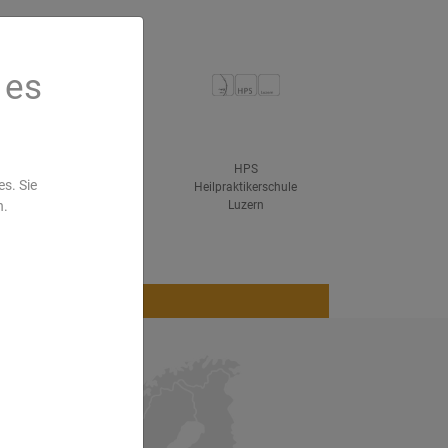
 es
ved
IHK Hanau
HPS
s. Sie
Heilpraktikerschule
n.
Luzern
Blog