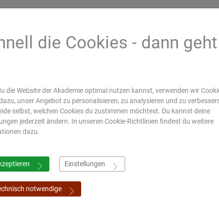
hnell die Cookies - dann geht
s
ft durch
Mahagujarat
All India Institute of
Gujarat Ayur
u die Website der Akademie optimal nutzen kannst, verwenden wir Cookie
rbildung
Medical Society,
Ayurveda, Delhi
University,
dazu, unser Angebot zu personalisieren, zu analysieren und zu verbesser
ssen
Nadiad
Jamnagar
ide selbst, welchen Cookies du zustimmen möchtest. Du kannst deine
lungen jederzeit ändern. In unseren Cookie-Richtlinien findest du weitere
ationen dazu.
ymposium
Online Shop
kzeptieren
Einstellungen
echnisch notwendige