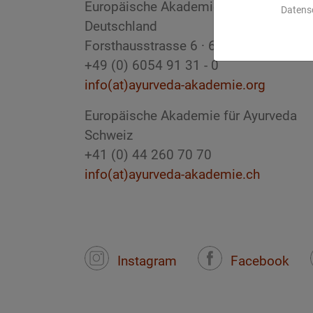
Europäische Akademie für Ayurveda
Datens
Deutschland
Forsthausstrasse 6 · 63633 Birstein
+49 (0) 6054 91 31 - 0
info(at)ayurveda-akademie.org
Europäische Akademie für Ayurveda
Schweiz
+41 (0) 44 260 70 70
info(at)ayurveda-akademie.ch
Instagram
Facebook