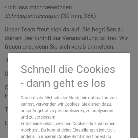
• Ich lass mich verwöhnen
Schnuppermassagen
(30 min, 35€)
Unser Team freut sich darauf, Sie begrüßen zu
dürfen. Der Eintritt zur Veranstaltung ist frei. Wir
freuen uns, wenn Sie sich vorab anmelden.
"Ayurveda-Infotag" am 24. Mai 2020
Schnell die Cookies
Uhrzeit: 11:00 - ca. 17:00 Uhr
- dann geht es los
Ort: Europäische Akademie für Ayurveda,
Forsthausstr. 6, 63633 Birstein
Damit du die Website der Akademie optimal nutzen
kannst, verwenden wir Cookies. Sie dienen dazu,
Tel: 06054-9131-0
unser Angebot zu personalisieren, zu analysieren
und zu verbessern.
Email: info@ayurveda-akademie.org
Entscheide selbst, welchen Cookies du zustimmen
möchtest. Du kannst deine Einstellungen jederzeit
ändern. In unseren Cookie-Richtlinien findest du