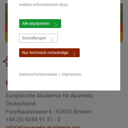
weitere Informationen dazu.
Kurzentrum
Symposium
Alle akzeptieren
Online Shop
Blog
Einstellungen
Nur technisch notwendige
Datenschutzhinweise
|
Impressum
Kontakt
Europäische Akademie für Ayurveda
Deutschland
Forsthausstrasse 6 · 63633 Birstein
+49 (0) 6054 91 31 - 0
info(at)ayurveda-akademie.org