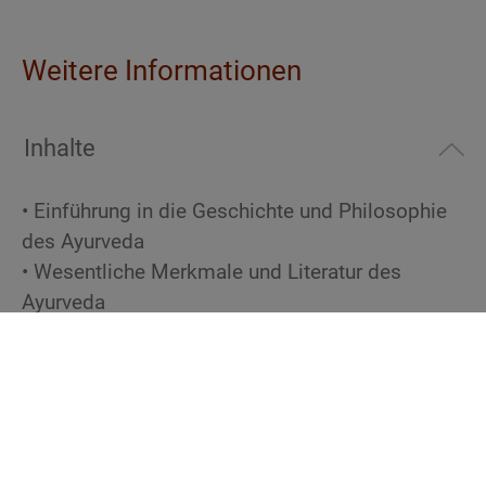
Weitere Informationen
Inhalte
• Einführung in die Geschichte und Philosophie
des Ayurveda
• Wesentliche Merkmale und Literatur des
Ayurveda
• Traditionelle Ayurveda-Medizin versus
moderne Wissenschaft
• Fünf Elemente (panca-mahabhuta)
• Beschaffenheit des Menschen: Differenzierung
von Körper, Geist und Seele
• Einführung in die Anatomie und Physiologie