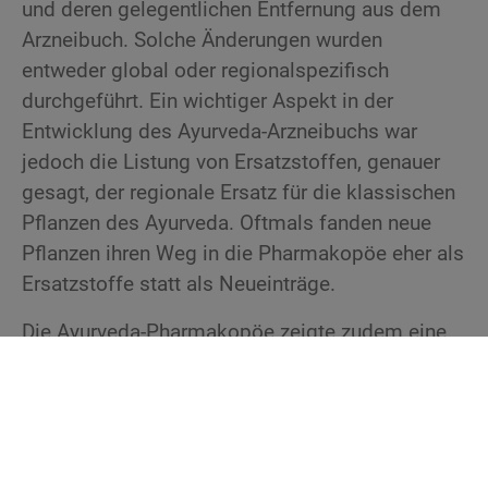
und deren gelegentlichen Entfernung aus dem
Arzneibuch. Solche Änderungen wurden
entweder global oder regionalspezifisch
durchgeführt. Ein wichtiger Aspekt in der
Entwicklung des Ayurveda-Arzneibuchs war
jedoch die Listung von Ersatzstoffen, genauer
gesagt, der regionale Ersatz für die klassischen
Pflanzen des Ayurveda. Oftmals fanden neue
Pflanzen ihren Weg in die Pharmakopöe eher als
Ersatzstoffe statt als Neueinträge.
Die Ayurveda-Pharmakopöe zeigte zudem eine
gewisse Dynamik hinsichtlich der
Rezepturenentwicklung, denn von Zeit zu Zeit
wurden neue Rezepturen entwickelt und dem
Arzneibuch hinzugefügt. Verschiedene regionale
Traditionen des Ayurveda schrieben wirksame