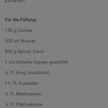
Zutaten
Für die Füllung:
150 g Quinoa
400 ml Wasser
600 g Spinat, frisch
1 cm Scheibe Ingwer, gewürfelt
½ TL Hing (Asafötida)
1½ TL Koriander
½ TL Methisamen
½ TL Pfefferkörner