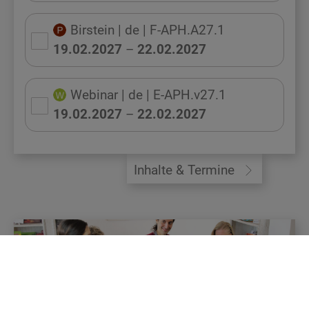
Birstein
| de
| F-APH.A27.1
19.02.2027
–
22.02.2027
Webinar
| de
| E-APH.v27.1
19.02.2027
–
22.02.2027
Inhalte & Termine