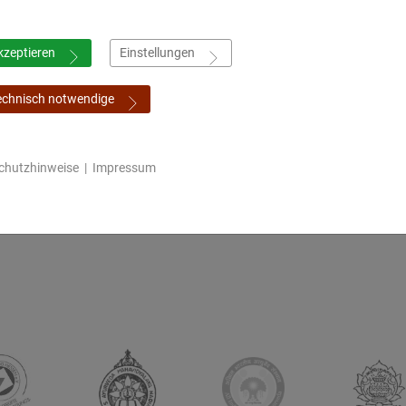
eiter der Medizinischen Fakultät - Abteilung für Inner
mplementary Medicine) ist sehr zufrieden mit der Zu
kzeptieren
Einstellungen
d es ein Professor- und Studentenaustausch sein. Das 
echnisch notwendige
Vereinbarung, so lebt die Entwicklung des Ayurveda a
n Aufbau eines Second-Level-Studienangebotes in Lett
ine tolle Grundlage.“
chutzhinweise
|
Impressum
er auch evidenzbasierte Studien umgesetzt werden,
mplementäre Medizin zu stärken.