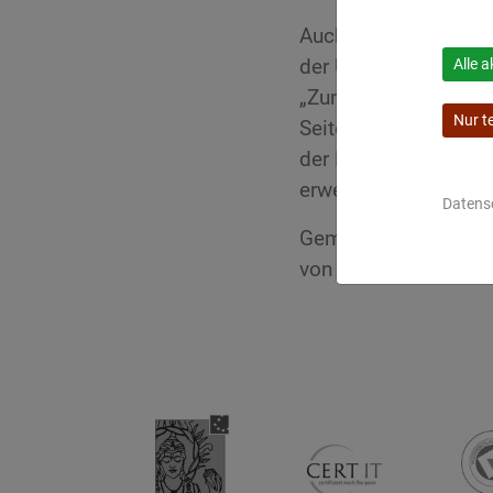
Auch
Valdis Pirags
(L
der University of Co
Alle a
„Zunächst einmal wir
Nur t
Seiten vorteilhafte 
der Dozenten. Für de
erweiterte Netzwerk e
Datens
Gemeinsam wollen ab
von Ayurveda als ko