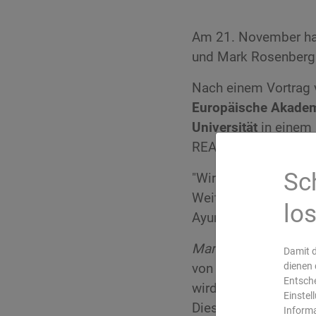
Am 21. November habe
und Mark Rosenberg
Nach einem Vortrag
Europäische Akadem
Universität
in einem 
REAA trifft auf die v
Sc
"Wir freuen uns über
Weiterbildungsprogr
lo
Ayurveda in seiner B
Mark Rosenberg
beto
Damit d
von ayurvedischen Au
dienen 
Entsche
wird es auch einen r
Einstel
Diese Kooperation wi
Inform