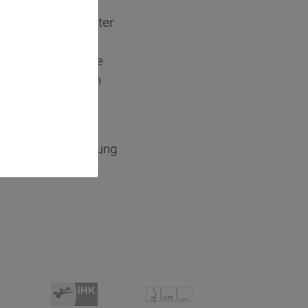
e Medizin und Leiter
sammenarbeit:
ist eine für beide
uch vom Austausch
land ist das nun
 um die Anerkennung