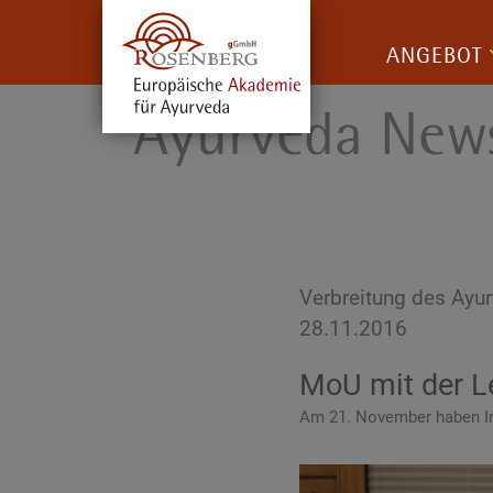
ANGEBOT
Ayurveda New
Verbreitung des Ayu
28.11.2016
MoU mit der Le
Am 21. November haben Indr