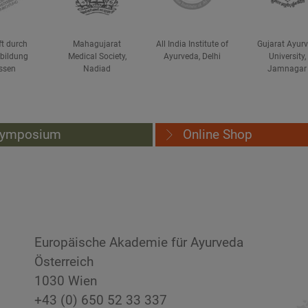
ft durch
Mahagujarat
All India Institute of
Gujarat Ayur
rbildung
Medical Society,
Ayurveda, Delhi
University,
ssen
Nadiad
Jamnagar
ymposium
Online Shop
Europäische Akademie für Ayurveda
Österreich
1030 Wien
+43 (0) 650 52 33 337