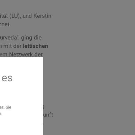
ät (LU), und Kerstin
net.
rveda", ging die
n mit der
lettischen
alem Netzwerk der
 es
ntwicklung von
hten und dem
uižnieks.
 in der Umsetzung
s. Sie
für Ärzte. In Zukunft
n.
Universität geben.