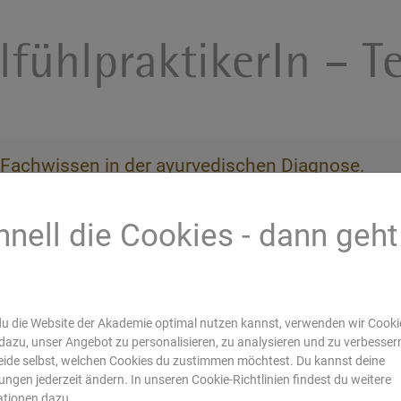
ühlpraktikerIn – Te
Fachwissen in der ayurvedischen Diagnose.
l und ganzheitlich zu coachen.
hnell die Cookies - dann geht
en Traum von der eigenen Praxis zu verwirklichen
s
u die Website der Akademie optimal nutzen kannst, verwenden wir Cookie
dazu, unser Angebot zu personalisieren, zu analysieren und zu verbesser
ide selbst, welchen Cookies du zustimmen möchtest. Du kannst deine
lungen jederzeit ändern. In unseren Cookie-Richtlinien findest du weitere
Jetzt starten
ationen dazu.